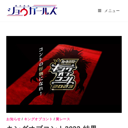
メニュー
お知らせ
/
キングオブコント
/
賞レース