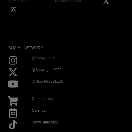
野中美智子
Nonaka Michiko
SOCIAL NETWORK
@showgirls_8
@show_girls2022
@user-Hx7zy8zz8i
Commodities
Calendar
Show_girls2022