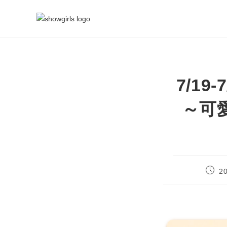
7/1
～可
2