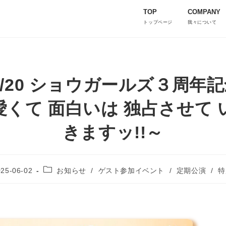
TOP
COMPANY
トップページ
我々について
9-7/20 ショウガールズ３周年
愛くて 面白いは 独占させて 
きますッ!!～
025-06-02
お知らせ
/
ゲスト参加イベント
/
定期公演
/
特