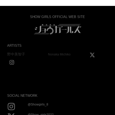
SHOW GIRLS OFFICIAL WEB SITE
ARTISTS
野中美智子
Nonaka Michiko
SOCIAL NETWORK
@showgirls_8
@show_girls2022