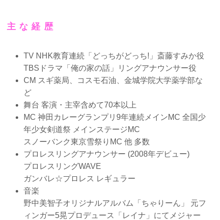
主な経歴
TV NHK教育連続「どっちがどっち!」斎藤すみか役
TBSドラマ「俺の家の話」リングアナウンサー役
CM スギ薬局、コスモ石油、金城学院大学薬学部な
ど
舞台 客演・主宰含めて70本以上
MC 神田カレーグランプリ9年連続メインMC 全国少
年少女剣道祭 メインステージMC
スノーバンク東京雪祭りMC 他 多数
プロレスリングアナウンサー (2008年デビュー)
プロレスリングWAVE
ガンバレ☆プロレス レギュラー
音楽
野中美智子オリジナルアルバム「ちゃりーん」 元フ
ィンガー5晃プロデュース「レイナ」にてメジャー