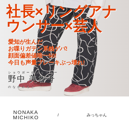
社長×リングアナ
ウンサー×芸人
愛知が生んだ
お喋りガテン系銭ゲバ!
顔面偏差値唯一50!
今日も声量ブレーキぶっ壊れ!
ショウガールズリーダー
野中 美智子
のなかみちこ
NONAKA
/
みっちゃん
MICHIKO