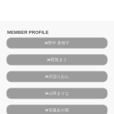
MEMBER PROFILE
野中 美智子
西尾まう
沢辺りおん
山咲まりな
安森あや那