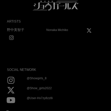
ARTISTS
野中美智子
Nonaka Michiko
SOCIAL NETWORK
@showgirls_8
@show_girls2022
@user-Hx7zy8zz8i